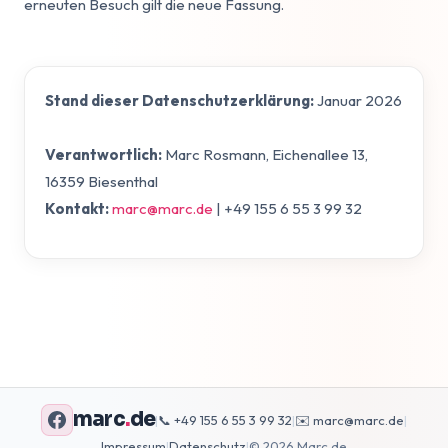
erneuten Besuch gilt die neue Fassung.
Stand dieser Datenschutzerklärung:
Januar 2026
Verantwortlich:
Marc Rosmann, Eichenallee 13,
16359 Biesenthal
Kontakt:
marc@marc.de
| +49 155 6 55 3 99 32
marc
.
de
|
📞 +49 155 6 55 3 99 32
|
✉️ marc@marc.de
|
Impressum
|
Datenschutz
|
© 2026 Marc.de